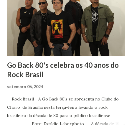
Sempre gostei muito das aulas de História: para entender
literatura é importante saber sobre o contexto histórico
da obra, quais os acontecimentos determinantes na
sociedade da época. Tive ótimos professores de História
no Fundamental, no Médio e na Faculdade mas um do
terceiro ano dividia comigo um amor: a mús...
Go Back 80's celebra os 40 anos do
Rock Brasil
setembro 06, 2024
Rock Brasil - A Go Back 80's se apresenta no Clube do
Choro de Brasília nesta terça-feira levando o rock
brasileiro da década de 80 para o público brasiliense
Foto: Estúdio Laborphoto A década de 1980
foi determinante para a música brasileira. Foi neste