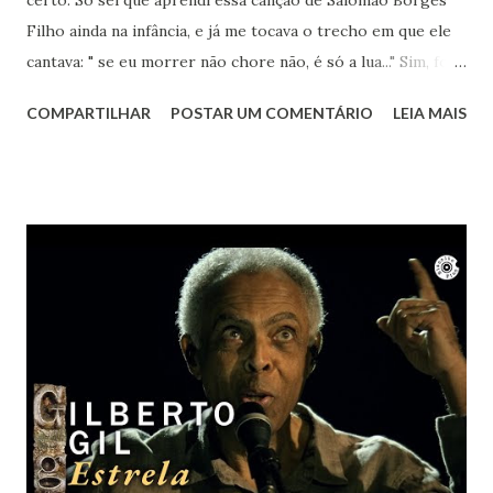
certo. Só sei que aprendi essa canção de Salomão Borges
Filho ainda na infância, e já me tocava o trecho em que ele
cantava: " se eu morrer não chore não, é só a lua..." Sim, foi a
lua. Agora sei que te encontro lá toda vez que ouvir sua
COMPARTILHAR
POSTAR UM COMENTÁRIO
LEIA MAIS
obra. Achei este registro de 2023, num dia que essa música
estava na minha cabeça, pedindo para ser cantada. Ao
mesmo tempo um bem-te-vi no muro começou a cantar.
Nem ele resistiu à beleza de "Um girassol da cor do Seu
Cabelo". Vai em paz Lô... Obrigada por tanto.