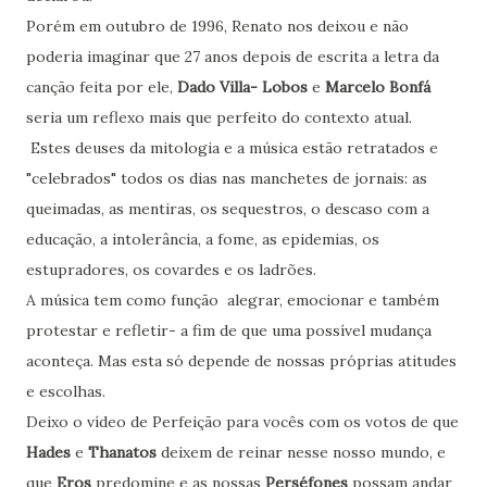
Porém em outubro de 1996, Renato nos deixou e não
poderia imaginar que 27 anos depois de escrita a letra da
canção feita por ele,
Dado Villa- Lobos
e
Marcelo Bonfá
seria um reflexo mais que perfeito do contexto atual.
Estes deuses da mitologia e a música estão retratados e
"celebrados" todos os dias nas manchetes de jornais: as
queimadas, as mentiras, os sequestros, o descaso com a
educação, a intolerância, a fome, as epidemias, os
estupradores, os covardes e os ladrões.
A música tem como função alegrar, emocionar e também
protestar e refletir- a fim de que uma possível mudança
aconteça. Mas esta só depende de nossas próprias atitudes
e escolhas.
Deixo o vídeo de Perfeição para vocês com os votos de que
Hades
e
Thanatos
deixem de reinar nesse nosso mundo, e
que
Eros
predomine e as nossas
Perséfones
possam andar