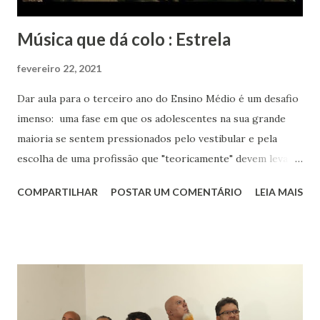
Música que dá colo : Estrela
fevereiro 22, 2021
Dar aula para o terceiro ano do Ensino Médio é um desafio
imenso: uma fase em que os adolescentes na sua grande
maioria se sentem pressionados pelo vestibular e pela
escolha de uma profissão que "teoricamente" devem levar
para o resto da vida. Eu aos dezessete anos só sabia que
COMPARTILHAR
POSTAR UM COMENTÁRIO
LEIA MAIS
gostava muito de música, de livros, de escrever, de falar e
de inglês. Sabia que meu rumo estava na área de humanas
porque matemática nunca foi fácil para mim. Biológicas
tinha só um empecilho: meu pânico ao ver sangue. Meu
rumo estava quase que decidido : iria para o curso de
Letras, onde teria minha licenciatura e poderia aprender
mais sobre os autores que já faziam parte de minha vida.