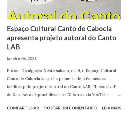
coisas , lançado em 1984 (e ele tem em sua valiosa
discoteca). Era emocionante a música que abria o CD: um
vocal...
Espaço Cultural Canto de Cabocla
apresenta projeto autoral do Canto
LAB
janeiro 06, 2021
Fotos : Divulgação Neste sábado, dia 9, o Espaço Cultural
Canto de Cabocla lançará a primeira de três músicas
inéditas pelo projeto Autoral do Canto LAB. "Inexorável",
de Kau , será disponibilizada às 20 horas, via YouTube,
dentro de um projeto que conta com recursos da Lei
COMPARTILHAR
POSTAR UM COMENTÁRIO
LEIA MAIS
Emergencial Aldir Blanc nº 14.017/2020 para manter
“manter acesa a chama da criação musical”. Além da arte da
Kau, o público poderá acompanhar, no dia 16, a doçura da