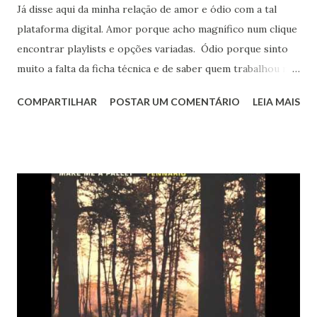
Já disse aqui da minha relação de amor e ódio com a tal
plataforma digital. Amor porque acho magnífico num clique
encontrar playlists e opções variadas. Ódio porque sinto
muito a falta da ficha técnica e de saber quem trabalhou na
produção daquele projeto. Sem contar outras coisas que
COMPARTILHAR
POSTAR UM COMENTÁRIO
LEIA MAIS
ainda são nebulosas para mim - não sei como funciona no
meio digital a porcentagem que pagam para os que
trabalharam para fazer aquelas músicas (e é um processo
caro e muito trabalhoso). Vi em campanha lançada por
Jorge Vercillo nas redes sociais semana passada que esse
valor poderia ser reavaliado devido aos momentos difíceis
que passaram os profissionais que vivem de eventos
durante a pandemia - que ainda não terminou. Mas hoje é
sexta e queria ouvir algo leve . Logo "de cara " (rs) minha
plataforma me indicou meu amigo Enio Lobo - acho que
pelas pesquisas que fiz para pedir na live desta semana. O