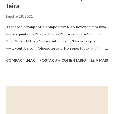
feira
janeiro 19, 2021
O cantor, arranjador e compositor Nico Rezende fará uma
live na quinta dia 21 a partir das 21 horas no YouTube do
Blue Note: https://www.youtube.com/bluenotesp ou
www.youtube.com/bluenoterio . No repertório o público
irá conferir uma apresentação super especial que vai do
COMPARTILHAR
POSTAR UM COMENTÁRIO
LEIA MAIS
cool Jazz de Chet Baker ao seu super conhecido
repertório Pop. O artista paulistano que começou sua
carreira tocando em orquestras foi para o Rio de Janeiro
no começo dos anos 80 para ser tecladista de Richard
Court ( o Ritchie). Desde então fez arranjos para nomes
como Marina Lima, Gal Costa, Roberto e Erasmo Carlos,
Zizi Possi, Cazuza, Beto Guedes . No total já lançou 8
álbuns, e foi no primeiro LP lançado em 1987 que fez o hit "