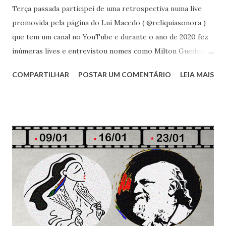
Terça passada participei de uma retrospectiva numa live
promovida pela página do Lui Macedo ( @reliquiasonora )
que tem um canal no YouTube e durante o ano de 2020 fez
inúmeras lives e entrevistou nomes como Milton Guedes ,
Claudio Infante , Lucinha Turnbull , Marcelo Gasperini ,
COMPARTILHAR
POSTAR UM COMENTÁRIO
LEIA MAIS
Jefferson Gonçalves . Com Monica Harley , da página
@musicgenerationblog lembramos as entrevistas e
acontecimentos no mundo da música. Pra quem não viu
ainda basta clicar aqui : https://www.youtube.com/watch?
v=8LIu-RSbhHc&t=2659s A página no Instagram é um
projeto super legal, que traz discos que marcaram as
trilhas sonoras de muitas vidas. Me identifiquei com a
proposta, pois quem como eu vive com música gosta de
rever artistas que involuntariamente participaram de
nossas vidas. Na reunião de pauta, falei pra Lui sobre um
disco que ouvia muito quando criança : Jessé sobre todas as