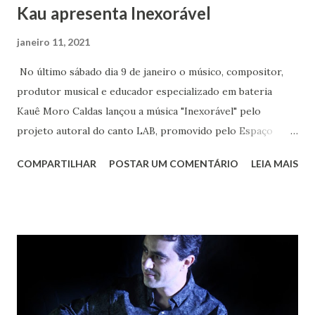
Kau apresenta Inexorável
janeiro 11, 2021
No último sábado dia 9 de janeiro o músico, compositor,
produtor musical e educador especializado em bateria
Kauê Moro Caldas lançou a música "Inexorável" pelo
projeto autoral do canto LAB, promovido pelo Espaço
Cultural Canto de Cabocla . A música de autoria do artista
COMPARTILHAR
POSTAR UM COMENTÁRIO
LEIA MAIS
mogiano fala sobre algo que "continua indefinidamente, que
não se pode evitar". Segundo Kauê a inspiração para
escrever rimas sobre um encontro consigo mesmo veio de
um sonho no qual a cantora Xênia França tocava uma música
que ele não conhecia. Ao acordar tentou descobrir qual
seria aquela canção. Logo, pegou o violão e nasceu
"Inexorável" O som, que “mistura o universo percussivo
brasileiro com hip hop e neo soul”, além de fazer parte do