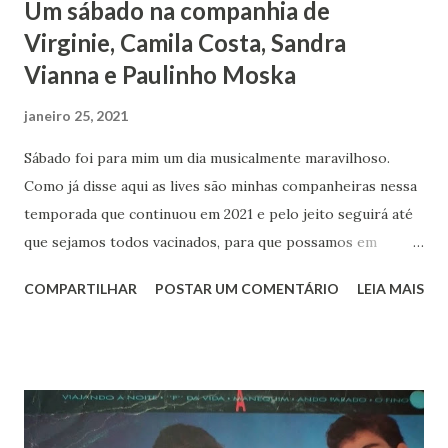
Um sábado na companhia de
Virginie, Camila Costa, Sandra
Vianna e Paulinho Moska
janeiro 25, 2021
Sábado foi para mim um dia musicalmente maravilhoso.
Como já disse aqui as lives são minhas companheiras nessa
temporada que continuou em 2021 e pelo jeito seguirá até
que sejamos todos vacinados, para que possamos em
segurança sair às ruas. Convidada por Virginie (da Banda
COMPARTILHAR
POSTAR UM COMENTÁRIO
LEIA MAIS
Metrô) e por Camila Costa ( por quem me encantei) assisti
a uma live direto da França, com músicas que me fizeram
viajar e cantar junto - as letras tem em sua grande maioria
uma mensagem sobre preservação ambiental, valorização
das comunidades originárias, sobre amor e fraternidade.
Daí, assim que terminou a apresentação já estava no