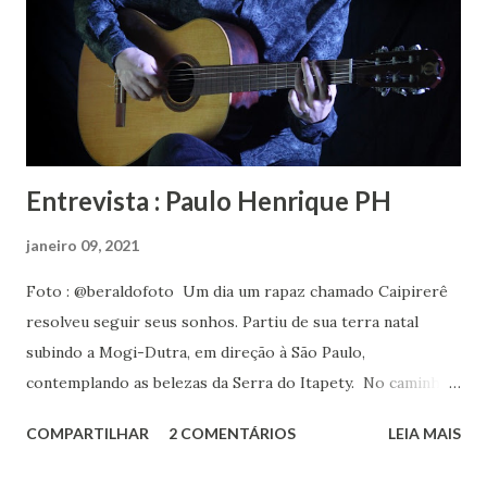
Autoral do Canto LAB, estará no EP ‘Interior’, que será
gravado em 2021, no Estúdio Municipal de Áudio e Música
(Emam), em Mogi das Cruzes, com recursos da Lei
Emergencial Aldir Blanc nº 14.017/2020 . Confira o Clipe de
Inexorável aqui!!!!
Entrevista : Paulo Henrique PH
janeiro 09, 2021
Foto : @beraldofoto Um dia um rapaz chamado Caipirerê
resolveu seguir seus sonhos. Partiu de sua terra natal
subindo a Mogi-Dutra, em direção à São Paulo,
contemplando as belezas da Serra do Itapety. No caminho
foi se lembrando de seu passado, da infância em Mogi
COMPARTILHAR
2 COMENTÁRIOS
LEIA MAIS
embalada por músicas de compositores mineiros, e da
adolescência que teve como trilha todos os nomes da