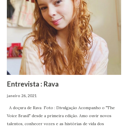
Pediu ao pai, e recebeu como resposta que era só
descobrir os valores e onde tinha aula de inglês para
crianças (coisa que em 1989 era raridade em Mogi das
Cruzes). Falante que sempre foi e determinada pegou a
lista telefônica, o telefone e discou para inúmeras escolas e
encontrou apenas duas que ofereciam cursos para crianças
de sua idade. Anotou em um papel e mostrou ao pai que a
acompanhou até a primeira escola e recebeu a notícia que
faltavam crianças para fo...
Entrevista : Rava
janeiro 26, 2021
A doçura de Rava Foto : Divulgação Acompanho o "The
Voice Brasil" desde a primeira edição. Amo ouvir novos
talentos, conhecer vozes e as histórias de vida dos