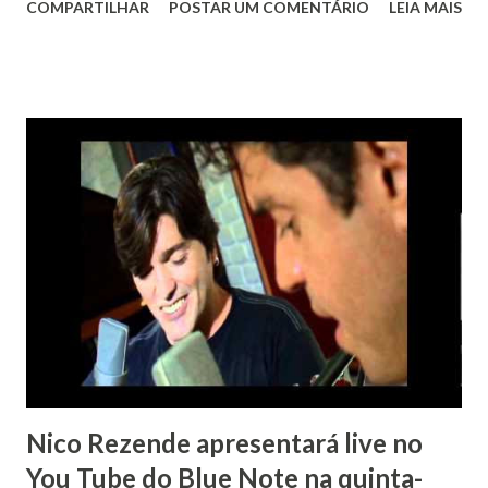
COMPARTILHAR
POSTAR UM COMENTÁRIO
LEIA MAIS
do Samba ao pop/rock nacional. Eu claro, ouvia muito o que
tocava na rádio, já que praticamente nasci dentro de uma
discoteca. Mas como toda criança e pré-adolescente tive
minha fase "boyband". Comecei pelos Menudos e não me
reprimia, dançava com eles no portunhol e cantava (eu
enrolava) "Doces Beijos", e meu favorito era Robi Rosa (
imagina Rick Martin era só uma criança como eu rs). Mais
crescidinha conheci um grupo lançado por Gugu Liberato
pela produtora Promoart chamado Dominó . Pronto. Foi
paixão à primeira ouvida, ainda mais por que eles chamavam
pra dançar no " balanço do mar". Na época da Copa de 86,
tinha até a música " acharemos o momento dentro...
Nico Rezende apresentará live no
You Tube do Blue Note na quinta-