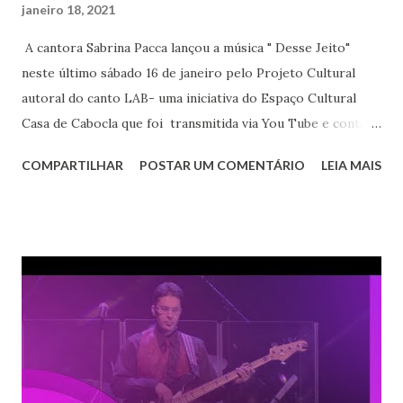
janeiro 18, 2021
A cantora Sabrina Pacca lançou a música " Desse Jeito"
neste último sábado 16 de janeiro pelo Projeto Cultural
autoral do canto LAB- uma iniciativa do Espaço Cultural
Casa de Cabocla que foi transmitida via You Tube e conta
com recursos da Lei Emergencial Aldir Blanc, c nº
COMPARTILHAR
POSTAR UM COMENTÁRIO
LEIA MAIS
14.017/2020 . O projeto tem como intuito “manter acesa a
chama da criação musical”. Acompanhada pelo músico e
companheiro Enio Lobo (que também participou da
composição de" Desse Jeito" a também jornalista e
compositora Sabrina Pacca, que atua artisticamente há 20
anos em Mogi das Cruzes, mostrou uma canção com uma
mensagem doce e enigmática. A canção faz parte do disco
‘Canela’, contemplado com recursos da Lei Aldir Blanc e
previsto para ser gravado em 2021, pelo Estúdio Municipal
de Áudio e Música (Emam), em Mogi das Cruzes. O álbum