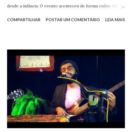
desde a infância. O evento aconteceu de forma online via
You Tube, então pude, no conforto de minha casa
COMPARTILHAR
POSTAR UM COMENTÁRIO
LEIA MAIS
acompanhar o Mestre Boldrin. Logo em seguida a
apresentadora anunciou a entrada de As Baías : Assussena
Assussena , Raquel Virgínia e Rafael Acerbi . Quando
guitarra e bateria introduziram "Dê um Rolê" ( Novos
Baianos), já percebi que deveria permanecer na plateia, me
pegaram pelo coração, ainda saudoso da partida de Moraes
Moreira . Cantaram outra música de autoria delas e em
seguida "Pagu" ( Rita Lee - Zélia Duncan). Me chamaram
também a atenção pelo figurino e pela dramaticidade ( suas
roupas são extremamente elegantes e interpretam as
canções sentindo o que cantam). Anunciaram então uma
romântica : "Éramos Chuva", do E.P "Enquanto estamos
distantes" produzido durante a q...