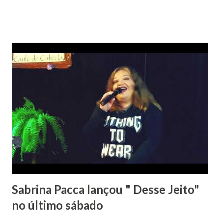
Brasileiríssimos foi no ritmo do Olodum ... Impossível não
ler cantando ! Elis também veio pra lembrar que o jeito
para podermos voltar a ter alguma vida normal é por meio
da vacinação. Aliás volta e meia me pego pensando no que
diria Elis sobre os tempos atuais. Legião Urbana teve uma
versão atualizada de Eduardo e Mônica...Sempre atuais.
Raulzito foi categórico ao afirmar que não se deve ser
besta pra tirar onda de herói, seja esperto como o
"Cowboy fora da Lei" Mas como aqui o papo é música e a
gente está muito feliz vou deixar a versão que a Orquestra
Sinfônica da Bahia fez do funk "Bum Bum Tam tam" do MC
Fioti , que virou "...
Sabrina Pacca lançou " Desse Jeito"
no último sábado