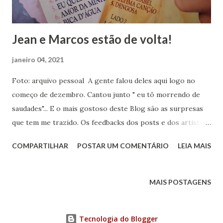
Posteriormente, em fevereiro, em data ainda a ser definida,
a premiação s...
Jean e Marcos estão de volta!
janeiro 04, 2021
Foto: arquivo pessoal A gente falou deles aqui logo no
começo de dezembro. Cantou junto " eu tô morrendo de
saudades"... E o mais gostoso deste Blog são as surpresas
que tem me trazido. Os feedbacks dos posts e dos artistas
que são protagonistas das histórias que conto aqui. Para
COMPARTILHAR
POSTAR UM COMENTÁRIO
LEIA MAIS
minha surpresa recebi uma mensagem na página do Falando
em Sol no Instagram ( @falandoemsol ) da dupla Jean e
Marcos com uma novidade :estão de volta e com trabalho
MAIS POSTAGENS
novo. Os irmãos foram descobertos e apadrinhados por
Gugu Liberato no começo dos anos 90. Jean Carlo de
Tecnologia do Blogger
Queiroz Galeano e Marcos Paulo de Queiroz Galeano