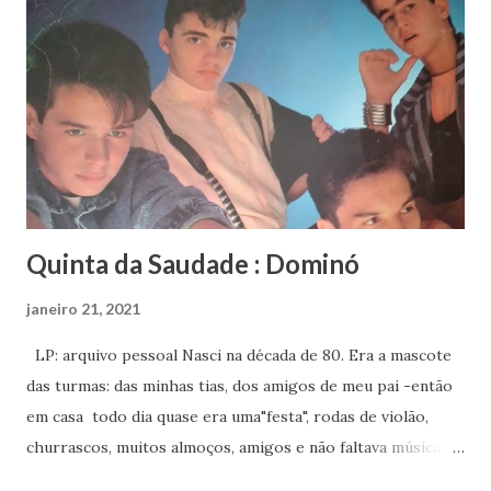
YouTube do Espaço Cultural Canto de Cabocla, aguardando
Sandra Vianna e Gui Cardoso lançarem Irú, uma bela cantiga
que fala da necessidade da nossa união (propícia para os
tempos em que vivemos) dizendo que " “Vem, a hora é essa
/ o planeta tá com pressa / precisamos começar dando as
nossas mãos / nossa boa vontade / para contar do amor
para toda a humanidade”. Irú, título da...
Quinta da Saudade : Dominó
janeiro 21, 2021
LP: arquivo pessoal Nasci na década de 80. Era a mascote
das turmas: das minhas tias, dos amigos de meu pai -então
em casa todo dia quase era uma"festa", rodas de violão,
churrascos, muitos almoços, amigos e não faltava música.
Repertório variado rolava de tudo : de MPB ao sertanejo,