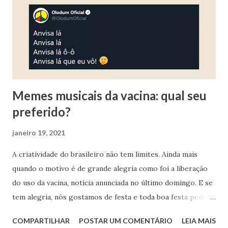
Esquece e vem", tema de Malu Mader em " O Outro". Tem
muitas músicas que foram feitas por ele que gosto muito e
que sempre pedi aos meus amigos pra tocarem pra que eu
pudesse cantar junto, dentre elas Perigo...
Memes musicais da vacina: qual seu
preferido?
janeiro 19, 2021
A criatividade do brasileiro não tem limites. Ainda mais
quando o motivo é de grande alegria como foi a liberação
do uso da vacina, notícia anunciada no último domingo. E se
tem alegria, nós gostamos de festa e toda boa festa pede
música, claro. Separei aqui alguns memes musicais
COMPARTILHAR
POSTAR UM COMENTÁRIO
LEIA MAIS
publicados na web que me chamaram a atenção... A página