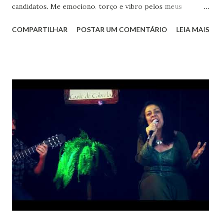
candidatos. Me emociono, torço e vibro pelos meus
candidatos favoritos. Na edição deste ano poucos
COMPARTILHAR
POSTAR UM COMENTÁRIO
LEIA MAIS
participantes tinham me chamado a atenção. Porém quando
vi a foto de uma menina no colo de seu pai, também músico,
já sabia de quem se tratava : era Rava. Nome que no
esperanto tem como significado "deslumbrante". Parei para
ouvi-la com atenção, pois sentia que pela meiguice no olhar
dali sairia muita emoção. A canção escolhida não foi das
mais fáceis de se cantar: Trem das Cores de Caetano Veloso
embora linda, na minha opinião é desafiadora por ser cheia
de nuances. Mas Rava a interpretou com uma doçura tão
dela, que me emocionei e como uma tiete comecei a torcer
para que Lulu (que acompanhava a letra inebriado) virasse
sua cadeira. Mas foi Brown que virou. Quando a jovem se
apresentou o cantor a reconheceu:...