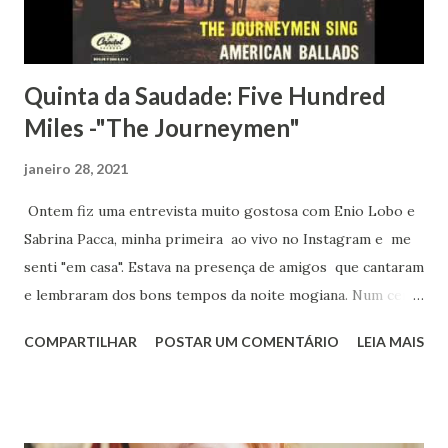
artista começou carreira na música em 1996 e tem como
influências musicais St...
Quinta da Saudade: Five Hundred
Miles -"The Journeymen"
janeiro 28, 2021
Ontem fiz uma entrevista muito gostosa com Enio Lobo e
Sabrina Pacca, minha primeira ao vivo no Instagram e me
senti "em casa". Estava na presença de amigos que cantaram
e lembraram dos bons tempos da noite mogiana. Num certo
momento me mostraram da janela a lua, pra que eu pudesse
COMPARTILHAR
POSTAR UM COMENTÁRIO
LEIA MAIS
matar saudades de minha terra querida, e hoje pela manhã
ao pensar no que escrever para a quinta da saudade me
lembrei da história de uma menina que aos oito anos de
idade colocou em sua cabeça que queria estudar inglês.