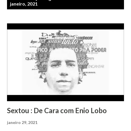
o
janeiro, 2021
s
t
a
g
e
n
s
Sextou : De Cara com Enio Lobo
janeiro 29, 2021