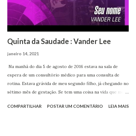
terá ainda outras composições da dupla, como a faixa-título
e ‘Eu Vi’, além de letras assinadas por outros nomes da
região, como Rui Pon...
Quinta da Saudade : Vander Lee
janeiro 14, 2021
Na manhã do dia 5 de agosto de 2016 estava na sala de
espera de um consultório médico para uma consulta de
rotina. Estava grávida de meu segundo filho, já chegando no
sétimo mês de gestação. Se tem uma coisa na vida que me
irrita profundamente é a sala de espera de consultórios.
COMPARTILHAR
POSTAR UM COMENTÁRIO
LEIA MAIS
Tenho a chamada "síndrome do jaleco branco" e a espera
me deixa mais nervosa que a consulta em si. Como boa
geminiana que sou, adoro bater um papo, é uma forma de
aliviar a tensão e conhecer histórias e pessoas novas.