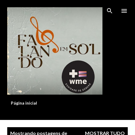
Pular para o conteúdo principal
Página inicial
P
Mostrando postagens de
MOSTRAR TUDO