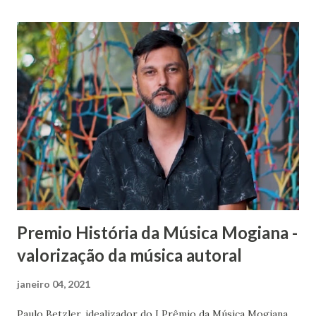
voz de Sabrina Pacca , em "Desse Jeito"; e no dia 23, o
protesto musical de Sandra Vianna , em "Irũ". Todos os
vídeos serão disponibilizados no mesmo horário e canal,
como forma de retomar o contato com o público, já que a
relação com a audiência foi muito prejudicada pela falta do
encontro presencial durante a pandemia de Covid-19.
Contempladas via edital municipal de Mogi das Cruzes, as
três novas canções somam-se a outras cinco já lançadas
anteriormente, nas vozes de Waldir Vera, Khalil Magno,
Guilherme Bandeira, G...
Premio História da Música Mogiana -
valorização da música autoral
janeiro 04, 2021
Paulo Betzler, idealizador do I Prêmio da Música Mogiana