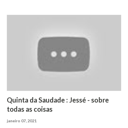
Música Popular Brasileira - uma grande escola para quem
aprendeu a tocar violão pelas revistas que traziam as cifras
nas letras. Foi então seguindo rumo ao seu futuro e à
capital. Com sua humildade e competência fez laços
musicais ao longo de sua trajetória em São Paulo amizades
e parcerias com músicos que admirava ainda jovem :
Paulinho Pedra Azul, Murilo Antunes, Toninho Horta. Lá
conheceu também sua esposa e parceira musical : a bela e
fantástica violinista Mariana Ribeiro. Caipirerê tinha os
olhos para o futuro mas era muito ligado às suas origens, e
trazia em seu cor...
Quinta da Saudade : Jessé - sobre
todas as coisas
janeiro 07, 2021