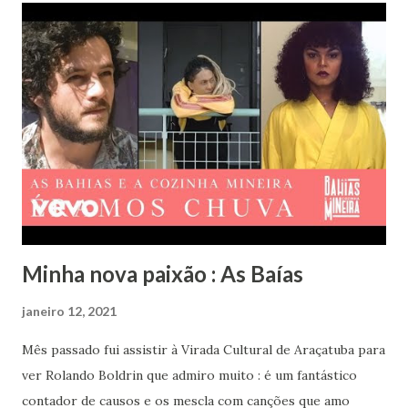
Porém isso é algo que a tecnologia nos tirou, pois neste
dia todos que ali estavam se comunicavam com o celular.
Vendo que não teria outra opção e não tinha levado um
livro companheiro peguei meu celular e abri no Facebook e
num impacto tremi: Vander Lee , cantor que eu tanto
admirava tinha acabado de falecer. Voltei imediatamente
para o ano de 2003, ainda estudante de Comunicação Social
e desde sempre apaixonada por música. Ouvinte frequente
da Nova Brasil FM acabara de escutar Onde D...
Minha nova paixão : As Baías
janeiro 12, 2021
Mês passado fui assistir à Virada Cultural de Araçatuba para
ver Rolando Boldrin que admiro muito : é um fantástico
contador de causos e os mescla com canções que amo