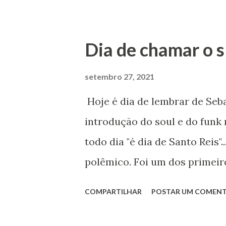
vencedores do Prêmio da Músi
seu segundo single, "Sertão 
Dia de chamar o s
Brasileiro. A música ganhou 
vivo no teatro Benigno Gaiga,
setembro 27, 2021
gravada no estúdio Cambucá 
Hoje é dia de lembrar de Seb
previsto para o final de 2021.
introdução do soul e do funk 
identidade musical do Guaimb
todo dia "é dia de Santo Reis
em junho deste ano na qual a
polêmico. Foi um dos primeir
releituras e que te...
criou com Erasmo e Roberto 
COMPARTILHAR
POSTAR UM COMENT
voz grave e rouca fez o Bras
suas músicas românticas. Cre