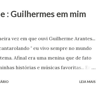
 Régia : era muito divertido... Para
e : Guilhermes em mim
partilhar com vocês um Top 10 das minhas
u em alto e bom som "o que eu quero,
esses metais da Vitória Régia ...💓
ira vez em que ouvi Guilherme Arantes...
.." - ao invés de reclamar que tal
cantarolando " eu vivo sempre no mundo
" do Leme ao Pontal"? ...
 tema. Afinal era uma menina que de fato
minhas histórias e músicas favoritas... Em
 novela que conquistou em cheio o
ÁRIO
LEIA MAIS
ma novela escrita por Antonio Calmon e
Fernando. A história se passava numa
ção dos Anjos e tinha como herói o