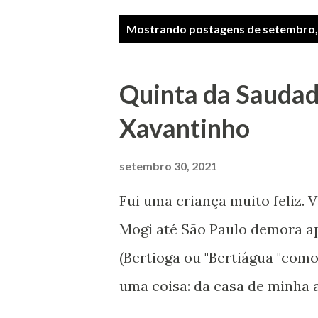
P
Mostrando postagens de setembro,
o
s
Quinta da Saudad
t
Xavantinho
a
g
setembro 30, 2021
e
Fui uma criança muito feliz. 
n
Mogi até São Paulo demora a
s
(Bertioga ou "Bertiágua "como 
uma coisa: da casa de minha a
janeiro que eram mais longas 