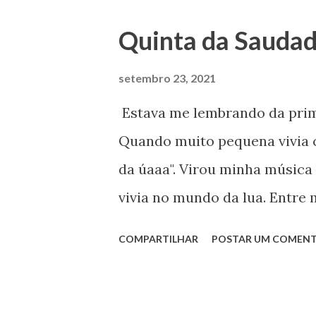
conversar com a banda Vitória
Quinta da Saudad
celebrar o "síndico" vou com
favoritas : Quem nunca canto
setembro 23, 2021
sossego"? Destaque para 
Estava me lembrando da prime
" Tomo guaraná, suco de caju.
Quando muito pequena vivia 
começar a semana dançando 
da úaaa". Virou minha música
vivia no mundo da lua. Entre 
1991 a Rede Globo lançou uma
COMPARTILHAR
POSTAR UM COMENT
público infantil. Era Vamp, u
dirigida pelo incrível Jorge 
cidade fictícia chamada Arma