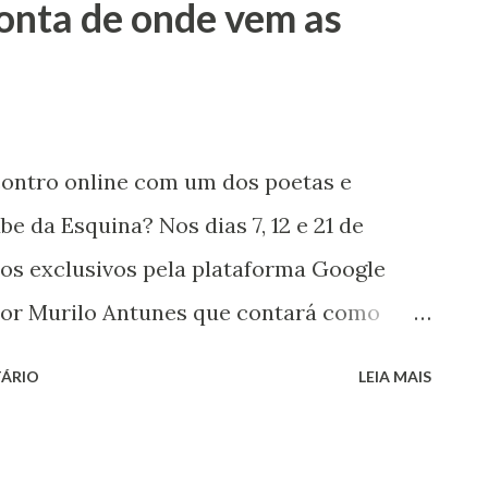
onta de onde vem as
a (por Reginaldo Faria) que se
 Carmem Maura (pela fantástica Joana
 quando chegava na cidade para gravar
amada Natasha. Mas sobre isso vou falar
contro online com um dos poetas e
s da minha idade queriam ser como
e da Esquina? Nos dias 7, 12 e 21 de
garantiu um tombo no palco da escola).
os exclusivos pela plataforma Google
ns que me fizeram escrever e...
or Murilo Antunes que contará como
 canções do Clube da Esquina e
ÁRIO
LEIA MAIS
e conversar com os participantes do
ositor, publicitário e escritor nascido
é um dos quatro letristas do movimento