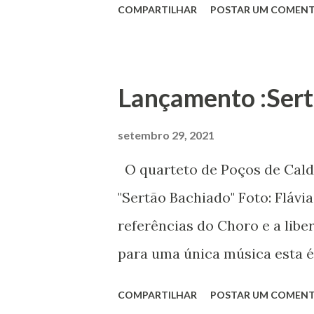
COMPARTILHAR
POSTAR UM COMENT
Cruzeiro, mais precisamente
materna , tios e primos vivi
tomates, parreira, goiabeira,
Lançamento :Sert
xodó da vó) e o Rio Passa Vint
no maior desespero e a trilh
setembro 29, 2021
Xavantinho que cantavam a v
O quarteto de Poços de Cald
mostrar aqui vídeos encantad
"Sertão Bachiado" Foto: Flávi
acordar até a hora de dormi
referências do Choro e a lib
sentávamos na beira da varand
para uma única música esta é
do mato. Eu, muito magra vivi
Gerais, entre o frio das mon
COMPARTILHAR
POSTAR UM COMENT
pandemia, nasceu o quarteto 