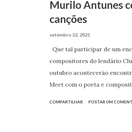
Murilo Antunes c
Capitão reformado Jonas Roch
canções
apaixonava pela historiadora
Fomm). A trama "pegava fogo"
setembro 22, 2021
um videoclipe uma cantora ch
Que tal participar de um en
outro dia, porque as menina
compositores do lendário Club
Claudia Ohana (inclusive me 
outubro acontecerão encontr
Hoje quero lembrar das image
Meet com o poeta e composit
foram feitas algumas de suas
COMPARTILHAR
POSTAR UM COMENT
responderá perguntas, além d
evento. O músico, poeta, comp
em Pedra Azul, Minas Gerais 