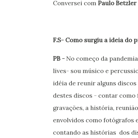
Conversei com
Paulo Betzler
F.S- Como surgiu a ideia do 
PB -
No começo da pandemia f
lives- sou músico e percussio
idéia de reunir alguns disco
destes discos - contar como f
gravações, a história, reuniã
envolvidos como fotógrafos e a
contando as histórias dos dis