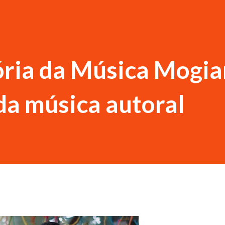
ria da Música Mogia
da música autoral