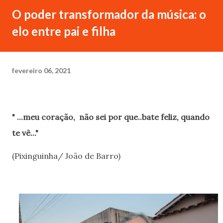
O poder transformador da música: o
elo entre pai e filha
fevereiro 06, 2021
" ...meu coração, não sei por que..bate feliz, quando
te vê..."
(Pixinguinha/ João de Barro)