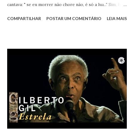
cantava: " se eu morrer não chore não, é só a lua..." Sim, foi a
lua. Agora sei que te encontro lá toda vez que ouvir sua
COMPARTILHAR
POSTAR UM COMENTÁRIO
LEIA MAIS
obra. Achei este registro de 2023, num dia que essa música
estava na minha cabeça, pedindo para ser cantada. Ao
mesmo tempo um bem-te-vi no muro começou a cantar.
Nem ele resistiu à beleza de "Um girassol da cor do Seu
Cabelo". Vai em paz Lô... Obrigada por tanto.