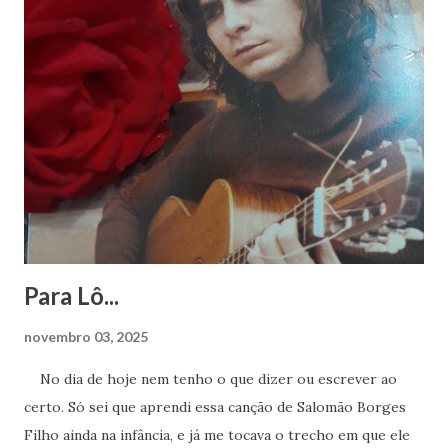
r
u
m
c
o
m
e
n
t
á
r
i
o
Para Lô...
novembro 03, 2025
No dia de hoje nem tenho o que dizer ou escrever ao
certo. Só sei que aprendi essa canção de Salomão Borges
Filho ainda na infância, e já me tocava o trecho em que ele