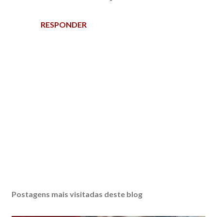
RESPONDER
P
o
s
Postagens mais visitadas deste blog
t
a