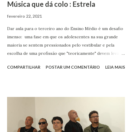
Música que dá colo : Estrela
fevereiro 22, 2021
Dar aula para o terceiro ano do Ensino Médio é um desafio
imenso: uma fase em que os adolescentes na sua grande
maioria se sentem pressionados pelo vestibular e pela
escolha de uma profissão que "teoricamente" devem levar
para o resto da vida. Eu aos dezessete anos só sabia que
COMPARTILHAR
POSTAR UM COMENTÁRIO
LEIA MAIS
gostava muito de música, de livros, de escrever, de falar e
de inglês. Sabia que meu rumo estava na área de humanas
porque matemática nunca foi fácil para mim. Biológicas
tinha só um empecilho: meu pânico ao ver sangue. Meu
rumo estava quase que decidido : iria para o curso de
Letras, onde teria minha licenciatura e poderia aprender
mais sobre os autores que já faziam parte de minha vida.
Sempre gostei muito das aulas de História: para entender