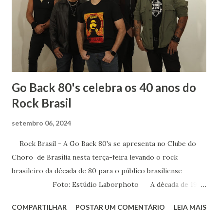
literatura é importante saber sobre o contexto histórico
da obra, quais os acontecimentos determinantes na
sociedade da época. Tive ótimos professores de História
no Fundamental, no Médio e na Faculdade mas um do
terceiro ano dividia comigo um amor: a mús...
Go Back 80's celebra os 40 anos do
Rock Brasil
setembro 06, 2024
Rock Brasil - A Go Back 80's se apresenta no Clube do
Choro de Brasília nesta terça-feira levando o rock
brasileiro da década de 80 para o público brasiliense
Foto: Estúdio Laborphoto A década de 1980
foi determinante para a música brasileira. Foi neste
COMPARTILHAR
POSTAR UM COMENTÁRIO
LEIA MAIS
período que surgiram as bandas de rock que fizeram