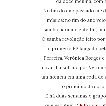
da doce menina, com q
No fim do ano passado me deparei com a mulher, compositora em forma de
música: no fim do ano ve
samba para me enfeitar, um
O samba revolução feito po
o primeiro EP lançado pe
Ferreira, Verônica Borges e
covardia sofrido por Verôni
um homem em uma roda de sa
o princípio da soro
E há duas semanas o grupo lançou outro samba revolução que recomendo
que escutem :
" Filha da Lut