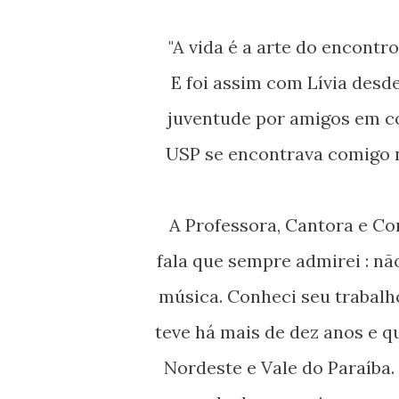
"A vida é a arte do encon
E foi assim com Lívia desde a infância: na praia por coincidência, depois na
juventude por amigos em co
USP se encontrava comigo 
A Professora, Cantora e Compositora traz um misto de doçura e firmeza na
fala que sempre admirei : nã
música. Conheci seu trabalh
teve há mais de dez anos e qu
Nordeste e Vale do Paraíba.