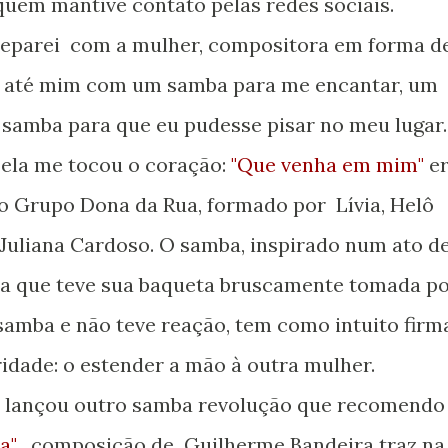
uem mantive contato pelas redes sociais.
io até mim com um samba para me encantar, um
 samba para que eu pudesse pisar no meu lugar
r ela me tocou o coração:
"Que venha em mim"
er
lo Grupo Dona da Rua, formado por Lívia, Helô
 Juliana Cardoso. O samba, inspirado num ato d
ca que teve sua baqueta bruscamente tomada p
mba e não teve reação, tem como intuito firm
ridade: o estender a mão à outra mulher.
a"
, composição de Guilherme Bandeira traz na