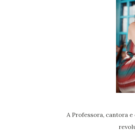
A Professora, cantora e compositora Lívia Barros mostra que samba
revol