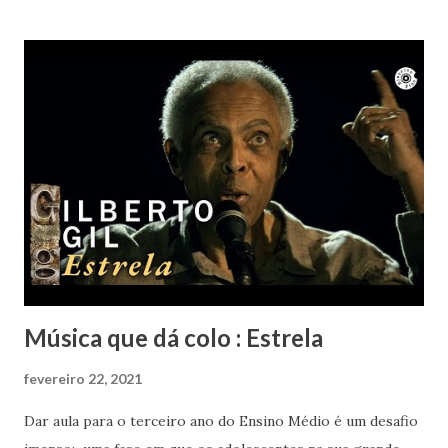
mesmo tempo um bem-te-vi no muro começou a cantar.
Nem ele resistiu à beleza de "Um girassol da cor do Seu
Cabelo". Vai em paz Lô... Obrigada por tanto.
Música que dá colo : Estrela
fevereiro 22, 2021
Dar aula para o terceiro ano do Ensino Médio é um desafio