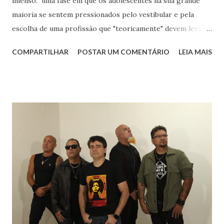
imenso: uma fase em que os adolescentes na sua grande
maioria se sentem pressionados pelo vestibular e pela
escolha de uma profissão que "teoricamente" devem levar
para o resto da vida. Eu aos dezessete anos só sabia que
COMPARTILHAR
POSTAR UM COMENTÁRIO
LEIA MAIS
gostava muito de música, de livros, de escrever, de falar e
de inglês. Sabia que meu rumo estava na área de humanas
porque matemática nunca foi fácil para mim. Biológicas
tinha só um empecilho: meu pânico ao ver sangue. Meu
rumo estava quase que decidido : iria para o curso de
Letras, onde teria minha licenciatura e poderia aprender
mais sobre os autores que já faziam parte de minha vida.
Sempre gostei muito das aulas de História: para entender
literatura é importante saber sobre o contexto histórico
da obra, quais os acontecimentos determinantes na
sociedade da época. Tive ótimos professores de História
no Fundamental, no Médio e na Faculdade mas um do