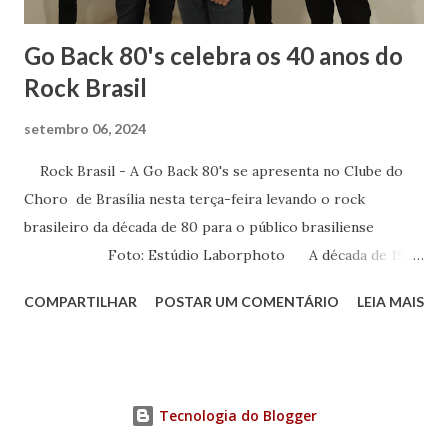
terceiro ano dividia comigo um amor: a mús...
Go Back 80's celebra os 40 anos do
Rock Brasil
setembro 06, 2024
Rock Brasil - A Go Back 80's se apresenta no Clube do
Choro de Brasília nesta terça-feira levando o rock
brasileiro da década de 80 para o público brasiliense
Foto: Estúdio Laborphoto A década de 1980
foi determinante para a música brasileira. Foi neste
COMPARTILHAR
POSTAR UM COMENTÁRIO
LEIA MAIS
período que surgiram as bandas de rock que fizeram
história e firmaram o estilo musical no nosso país. Para
homenagear os 40 anos do rock brasileiro, cinco músicos
se reuniram para levar o bom e velho rock para todos os
Tecnologia do Blogger
cantos. Nessa terça-feira, 10 de setembro, às 20 horas, a