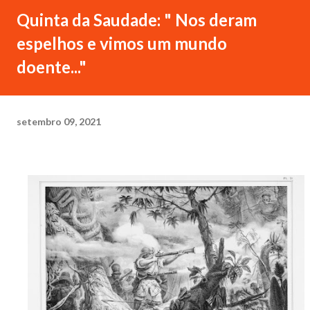
Quinta da Saudade: " Nos deram
espelhos e vimos um mundo
doente..."
setembro 09, 2021