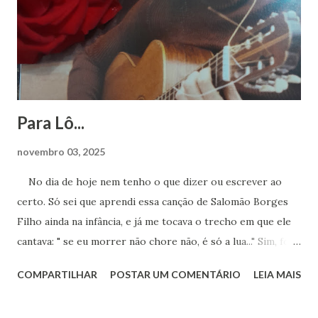
Para Lô...
novembro 03, 2025
No dia de hoje nem tenho o que dizer ou escrever ao
certo. Só sei que aprendi essa canção de Salomão Borges
Filho ainda na infância, e já me tocava o trecho em que ele
cantava: " se eu morrer não chore não, é só a lua..." Sim, foi a
lua. Agora sei que te encontro lá toda vez que ouvir sua
COMPARTILHAR
POSTAR UM COMENTÁRIO
LEIA MAIS
obra. Achei este registro de 2023, num dia que essa música
estava na minha cabeça, pedindo para ser cantada. Ao