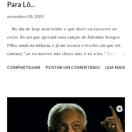
Para Lô...
novembro 03, 2025
No dia de hoje nem tenho o que dizer ou escrever ao
certo. Só sei que aprendi essa canção de Salomão Borges
Filho ainda na infância, e já me tocava o trecho em que ele
cantava: " se eu morrer não chore não, é só a lua..." Sim, foi a
lua. Agora sei que te encontro lá toda vez que ouvir sua
COMPARTILHAR
POSTAR UM COMENTÁRIO
LEIA MAIS
obra. Achei este registro de 2023, num dia que essa música
estava na minha cabeça, pedindo para ser cantada. Ao
mesmo tempo um bem-te-vi no muro começou a cantar.
Nem ele resistiu à beleza de "Um girassol da cor do Seu
Cabelo". Vai em paz Lô... Obrigada por tanto.