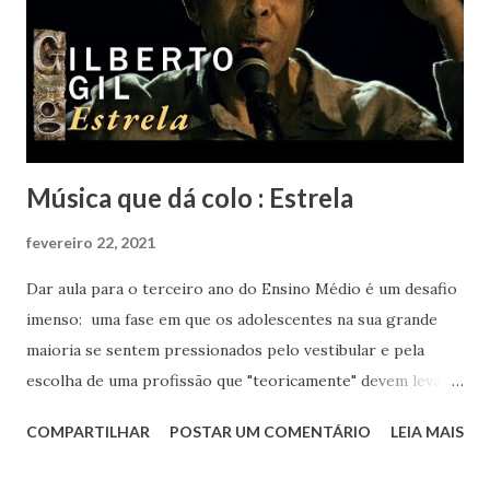
Música que dá colo : Estrela
fevereiro 22, 2021
Dar aula para o terceiro ano do Ensino Médio é um desafio
imenso: uma fase em que os adolescentes na sua grande
maioria se sentem pressionados pelo vestibular e pela
escolha de uma profissão que "teoricamente" devem levar
para o resto da vida. Eu aos dezessete anos só sabia que
COMPARTILHAR
POSTAR UM COMENTÁRIO
LEIA MAIS
gostava muito de música, de livros, de escrever, de falar e
de inglês. Sabia que meu rumo estava na área de humanas