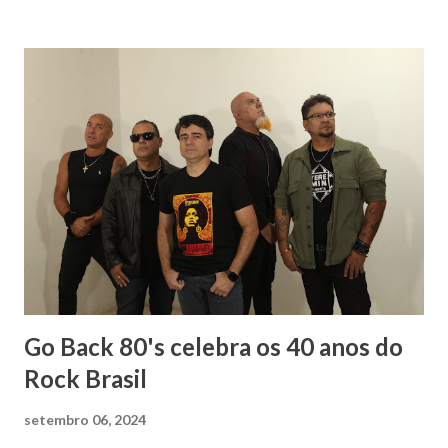
porque matemática nunca foi fácil para mim. Biológicas
tinha só um empecilho: meu pânico ao ver sangue. Meu
rumo estava quase que decidido : iria para o curso de
Letras, onde teria minha licenciatura e poderia aprender
mais sobre os autores que já faziam parte de minha vida.
Sempre gostei muito das aulas de História: para entender
literatura é importante saber sobre o contexto histórico
da obra, quais os acontecimentos determinantes na
sociedade da época. Tive ótimos professores de História
no Fundamental, no Médio e na Faculdade mas um do
terceiro ano dividia comigo um amor: a mús...
Go Back 80's celebra os 40 anos do
Rock Brasil
setembro 06, 2024