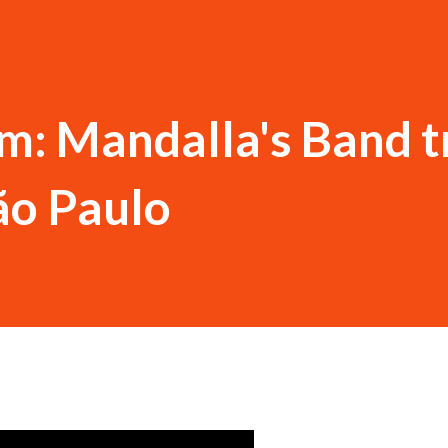
m: Mandalla's Band t
ão Paulo