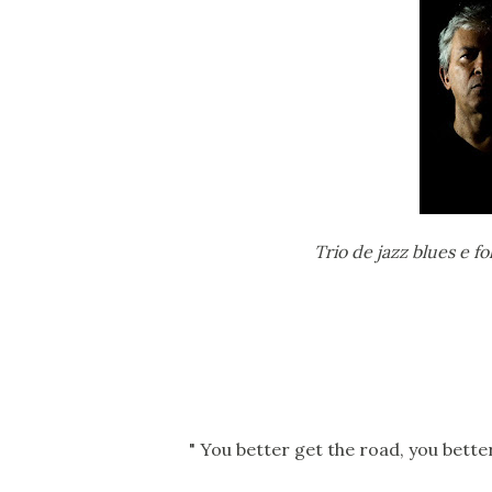
Trio de jazz blues e f
" You better get the road, you better