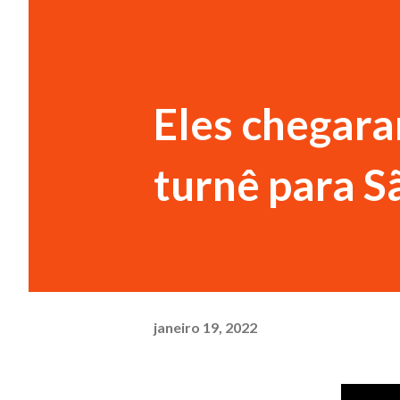
Eles chegara
turnê para S
janeiro 19, 2022