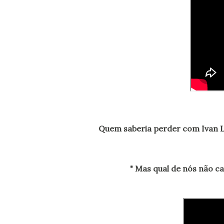
Quem saberia perder com Ivan Lins e Sá e Guarabyra era linda demais. Aliás é um de meus
" Mas qual de nós não c