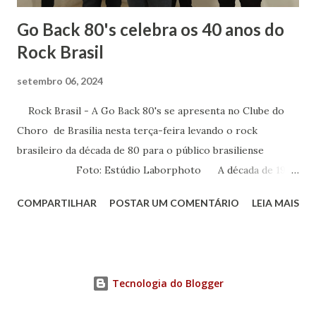
Go Back 80's celebra os 40 anos do
Rock Brasil
setembro 06, 2024
Rock Brasil - A Go Back 80's se apresenta no Clube do
Choro de Brasília nesta terça-feira levando o rock
brasileiro da década de 80 para o público brasiliense
Foto: Estúdio Laborphoto A década de 1980
foi determinante para a música brasileira. Foi neste
COMPARTILHAR
POSTAR UM COMENTÁRIO
LEIA MAIS
período que surgiram as bandas de rock que fizeram
história e firmaram o estilo musical no nosso país. Para
homenagear os 40 anos do rock brasileiro, cinco músicos
se reuniram para levar o bom e velho rock para todos os
Tecnologia do Blogger
cantos. Nessa terça-feira, 10 de setembro, às 20 horas, a
Go Back 80's se apresenta no Clube do Choro de Brasília