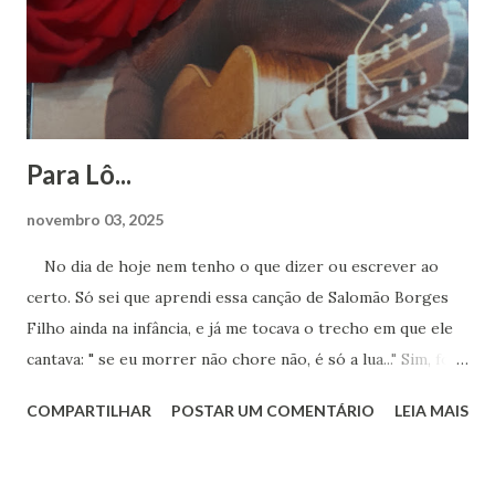
Para Lô...
novembro 03, 2025
No dia de hoje nem tenho o que dizer ou escrever ao
certo. Só sei que aprendi essa canção de Salomão Borges
Filho ainda na infância, e já me tocava o trecho em que ele
cantava: " se eu morrer não chore não, é só a lua..." Sim, foi a
lua. Agora sei que te encontro lá toda vez que ouvir sua
COMPARTILHAR
POSTAR UM COMENTÁRIO
LEIA MAIS
obra. Achei este registro de 2023, num dia que essa música
estava na minha cabeça, pedindo para ser cantada. Ao
mesmo tempo um bem-te-vi no muro começou a cantar.