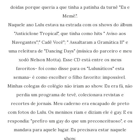
doidas porque queria a que tinha a patinha da turnê "Eu e
Memê.".
Naquele ano Lulu estava na estrada com os shows do álbum
"Anticiclone Tropical", que tinha como hits " Aviso aos
Navegantes";" Cadê Você"; " Assaltaram a Gramática II" e
uma releitura de "Dancing Days" (música do parceiro e meu
xodó Nelson Motta). Esse CD está entre os meus
favoritos- foi como disse para os "Lulunáticos" esta
semana- é como escolher o filho favorito: impossível.
Minhas colegas do colégio não iriam ao show. Eu era fã, não
perdia um programa de tevê, colecionava revistas e
recortes de jornais. Meu caderno era encapado de preto
com fotos do Lulu. Os meninos riam e diziam ele é gay. E eu
respondia: "prefiro um gay do que um preconceituoso", e os
mandava para aquele lugar. Eu precisava estar naquele
show.