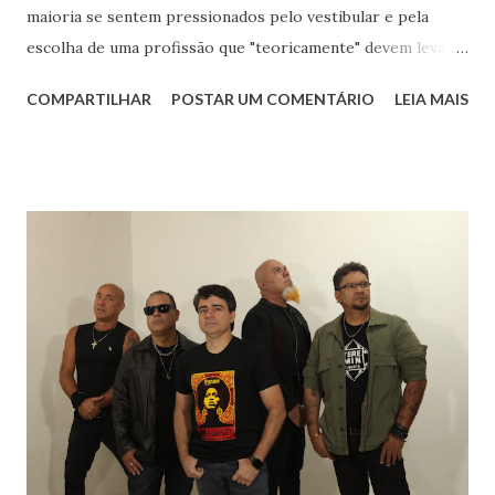
maioria se sentem pressionados pelo vestibular e pela
escolha de uma profissão que "teoricamente" devem levar
para o resto da vida. Eu aos dezessete anos só sabia que
COMPARTILHAR
POSTAR UM COMENTÁRIO
LEIA MAIS
gostava muito de música, de livros, de escrever, de falar e
de inglês. Sabia que meu rumo estava na área de humanas
porque matemática nunca foi fácil para mim. Biológicas
tinha só um empecilho: meu pânico ao ver sangue. Meu
rumo estava quase que decidido : iria para o curso de
Letras, onde teria minha licenciatura e poderia aprender
mais sobre os autores que já faziam parte de minha vida.
Sempre gostei muito das aulas de História: para entender
literatura é importante saber sobre o contexto histórico
da obra, quais os acontecimentos determinantes na
sociedade da época. Tive ótimos professores de História
no Fundamental, no Médio e na Faculdade mas um do
terceiro ano dividia comigo um amor: a mús...