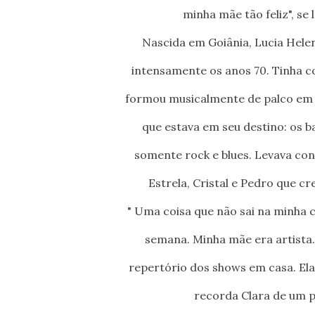
minha mãe tão feliz", se 
Nascida em Goiânia, Lucia Helena Marinho se mudou com a mãe para Brasília onde viveu
intensamente os anos 70. Tinha c
formou musicalmente de palco em p
que estava em seu destino: os 
somente rock e blues. Levava con
Estrela, Cristal e Pedro que c
" Uma coisa que não sai na minha c
semana. Minha mãe era artista.
repertório dos shows em casa. Ela 
recorda Clara de um p