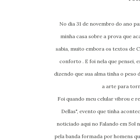
No dia 31 de novembro do ano passado, num domingo nublado e chuvoso refletia no sofá de
minha casa sobre a prova que aca
sabia, muito embora os textos de 
conforto . E foi nela que pensei, 
dizendo que sua alma tinha o peso d
a arte para torn
Foi quando meu celular vibrou e recebi vídeos das apresentações da segunda edição do "Blues
Dellas", evento que tinha acontec
noticiado aqui no Falando em Sol 
pela banda formada por homens que