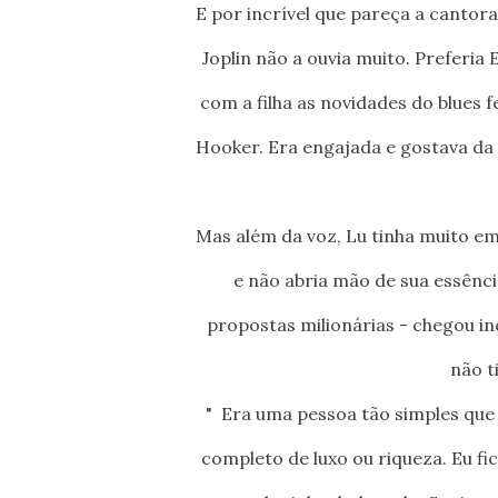
E por incrível que pareça a cantora que tinha na voz a potência e a rouquidão característica de
Joplin não a ouvia muito. Preferia
com a filha as novidades do blues f
Hooker. Era engajada e gostava da
Mas além da voz, Lu tinha muito em comum com Janis Joplin: era adepta do estilo de vida hippie
e não abria mão de sua essênci
propostas milionárias - chegou in
não t
" Era uma pessoa tão simples que 
completo de luxo ou riqueza. Eu fi