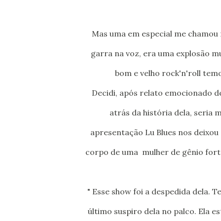
Mas uma em especial me chamou muito a atenção e levou embora toda minha tristeza. Tinha
garra na voz, era uma explosão mu
bom e velho rock'n'roll tem
Decidi, após relato emocionado de um dos músicos que a acompanhou naquela noite que iria
atrás da história dela, seri
apresentação Lu Blues nos deixou
corpo de uma mulher de gênio fort
" Esse show foi a despedida dela. 
último suspiro dela no palco. Ela e