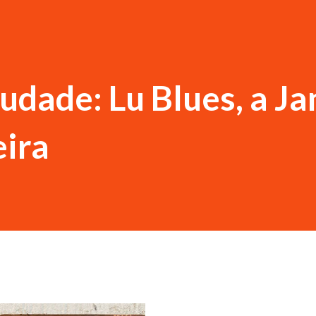
udade: Lu Blues, a Ja
eira