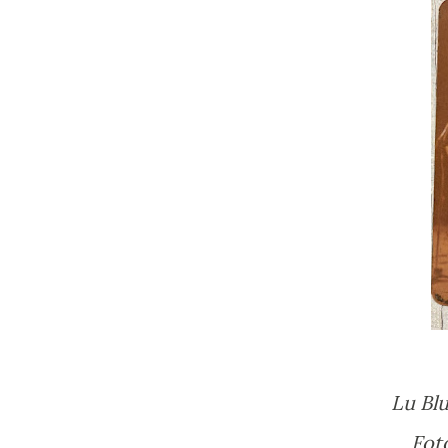
Lu Bl
Fo