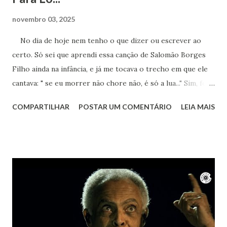
novembro 03, 2025
No dia de hoje nem tenho o que dizer ou escrever ao
certo. Só sei que aprendi essa canção de Salomão Borges
Filho ainda na infância, e já me tocava o trecho em que ele
cantava: " se eu morrer não chore não, é só a lua..." Sim, foi a
lua. Agora sei que te encontro lá toda vez que ouvir sua
COMPARTILHAR
POSTAR UM COMENTÁRIO
LEIA MAIS
obra. Achei este registro de 2023, num dia que essa música
estava na minha cabeça, pedindo para ser cantada. Ao
mesmo tempo um bem-te-vi no muro começou a cantar.
Nem ele resistiu à beleza de "Um girassol da cor do Seu
Cabelo". Vai em paz Lô... Obrigada por tanto.