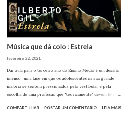
Música que dá colo : Estrela
fevereiro 22, 2021
Dar aula para o terceiro ano do Ensino Médio é um desafio
imenso: uma fase em que os adolescentes na sua grande
maioria se sentem pressionados pelo vestibular e pela
escolha de uma profissão que "teoricamente" devem levar
para o resto da vida. Eu aos dezessete anos só sabia que
COMPARTILHAR
POSTAR UM COMENTÁRIO
LEIA MAIS
gostava muito de música, de livros, de escrever, de falar e
de inglês. Sabia que meu rumo estava na área de humanas
porque matemática nunca foi fácil para mim. Biológicas