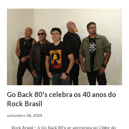
tinha só um empecilho: meu pânico ao ver sangue. Meu
rumo estava quase que decidido : iria para o curso de
Letras, onde teria minha licenciatura e poderia aprender
mais sobre os autores que já faziam parte de minha vida.
Sempre gostei muito das aulas de História: para entender
literatura é importante saber sobre o contexto histórico
da obra, quais os acontecimentos determinantes na
sociedade da época. Tive ótimos professores de História
no Fundamental, no Médio e na Faculdade mas um do
terceiro ano dividia comigo um amor: a mús...
Go Back 80's celebra os 40 anos do
Rock Brasil
setembro 06, 2024
Rock Brasil - A Go Back 80's se apresenta no Clube do