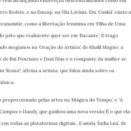
que vem alcançando endereços descentralizados como em
rro Rodeio, e na Emesp, na Vila Lavínia. Em ‘Cunhã’ existe
ansmitir, como a libertação feminina em ‘Filha de Uma
o jeito que realmente quer ser em ‘Bacante’. E trago
indo mogianos na ‘Oração do Artista’, de Khalil Magno, a
a’ de Rui Ponciano e Dani Dias e o rompante da mulher se
 ‘Roma", afirma a artista, que falou ainda sobre os
música.
roporcionado pelas artes na ‘Mágica do Tempo’, e ‘’A
Campos e Dandy, que ganhou uma nova versão,‘É o que ela
em todas as plataformas digitais.. E ainda ‘Índia Lua’, de