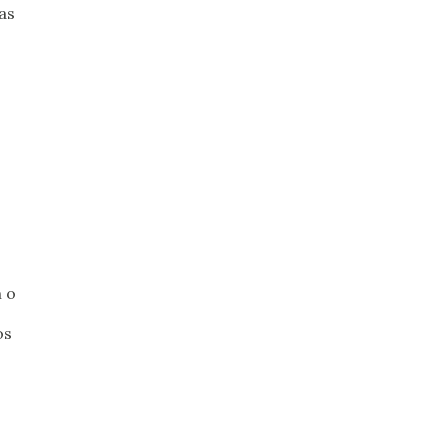
as
 o
os