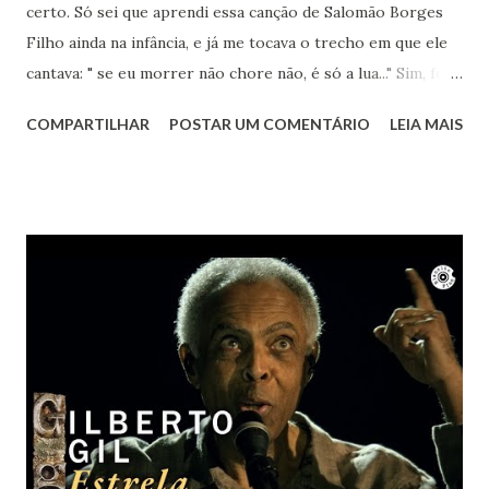
certo. Só sei que aprendi essa canção de Salomão Borges
Filho ainda na infância, e já me tocava o trecho em que ele
cantava: " se eu morrer não chore não, é só a lua..." Sim, foi a
lua. Agora sei que te encontro lá toda vez que ouvir sua
COMPARTILHAR
POSTAR UM COMENTÁRIO
LEIA MAIS
obra. Achei este registro de 2023, num dia que essa música
estava na minha cabeça, pedindo para ser cantada. Ao
mesmo tempo um bem-te-vi no muro começou a cantar.
Nem ele resistiu à beleza de "Um girassol da cor do Seu
Cabelo". Vai em paz Lô... Obrigada por tanto.