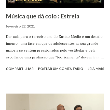
Música que dá colo : Estrela
fevereiro 22, 2021
Dar aula para o terceiro ano do Ensino Médio é um desafio
imenso: uma fase em que os adolescentes na sua grande
maioria se sentem pressionados pelo vestibular e pela
escolha de uma profissão que "teoricamente" devem levar
para o resto da vida. Eu aos dezessete anos só sabia que
COMPARTILHAR
POSTAR UM COMENTÁRIO
LEIA MAIS
gostava muito de música, de livros, de escrever, de falar e
de inglês. Sabia que meu rumo estava na área de humanas
porque matemática nunca foi fácil para mim. Biológicas
tinha só um empecilho: meu pânico ao ver sangue. Meu
rumo estava quase que decidido : iria para o curso de
Letras, onde teria minha licenciatura e poderia aprender