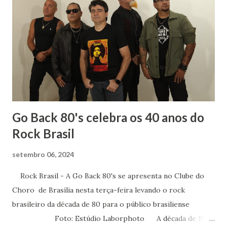
mais sobre os autores que já faziam parte de minha vida.
Sempre gostei muito das aulas de História: para entender
literatura é importante saber sobre o contexto histórico
da obra, quais os acontecimentos determinantes na
sociedade da época. Tive ótimos professores de História
no Fundamental, no Médio e na Faculdade mas um do
terceiro ano dividia comigo um amor: a mús...
Go Back 80's celebra os 40 anos do
Rock Brasil
setembro 06, 2024
Rock Brasil - A Go Back 80's se apresenta no Clube do
Choro de Brasília nesta terça-feira levando o rock
brasileiro da década de 80 para o público brasiliense
Foto: Estúdio Laborphoto A década de 1980