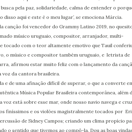
busca pela paz, solidariedade, calma de entender o porqu
o disso aqui e este é o meu lugar’, se emociona Márcia.
a canção foi vencedor do Grammy Latino 2019, no quesit
omado músico uruguaio, compositor, arranjador, multi-
-se tocado com o teor altamente emotivo que Tauil conferiu
o, o músico e compositor também uruguaio, e letrista de
arra, afirmou estar muito feliz com o lançamento da canç
 voz da cantora brasileira.
a e de uma afinação difícil de superar, o que a converte e
utêntica Música Popular Brasileira contemporânea, além 
a voz está sobre esse mar, onde nosso navio navega e cru
s finíssimos e os violões magistralmente tocados por Eri
 percussão de Sidney Campos; criando um clima propício p
ndo o sentido que tivemos ao compô-la. Dou as boas vinda