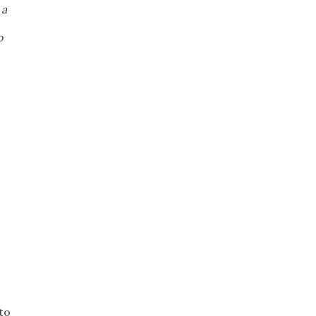
 a
o
.
to