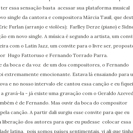
 ter essa sensação basta acessar sua plataforma musical
novo single da cantora e compositora Márcia Tauil, que des
c Furlan (arranjo e violões); Farlley Derze (piano) e Sidn
o em novo single. A música é segundo a artista, um convi
ira com o Latin Jazz, um convite para o livre ser, propost
or Hugo Fattoruso e Fernando Torrado Parra.
e da boca e da voz de um dos compositores, o Fernando
foi extremamente emocionante. Estava lá ensaiando para 
a e no nosso intervalo ele cantou essa canção e eu fique
 a gravá-la - já existe uma gravação com o Geraldo Azeved
ambém é de Fernando. Mas ouvir da boca do compositor
pela canção. A partir dali surgiu esse convite para que eu
 liberação dos autores para que eu pudesse colocar essa
de latina, pois somos países sentimentais, vi ali que tinh