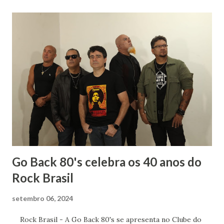
tinha só um empecilho: meu pânico ao ver sangue. Meu
rumo estava quase que decidido : iria para o curso de
Letras, onde teria minha licenciatura e poderia aprender
mais sobre os autores que já faziam parte de minha vida.
Sempre gostei muito das aulas de História: para entender
literatura é importante saber sobre o contexto histórico
da obra, quais os acontecimentos determinantes na
sociedade da época. Tive ótimos professores de História
no Fundamental, no Médio e na Faculdade mas um do
terceiro ano dividia comigo um amor: a mús...
Go Back 80's celebra os 40 anos do
Rock Brasil
setembro 06, 2024
Rock Brasil - A Go Back 80's se apresenta no Clube do