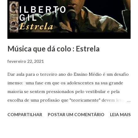
Música que dá colo : Estrela
fevereiro 22, 2021
Dar aula para o terceiro ano do Ensino Médio é um desafio
imenso: uma fase em que os adolescentes na sua grande
maioria se sentem pressionados pelo vestibular e pela
escolha de uma profissão que "teoricamente" devem levar
para o resto da vida. Eu aos dezessete anos só sabia que
COMPARTILHAR
POSTAR UM COMENTÁRIO
LEIA MAIS
gostava muito de música, de livros, de escrever, de falar e
de inglês. Sabia que meu rumo estava na área de humanas
porque matemática nunca foi fácil para mim. Biológicas