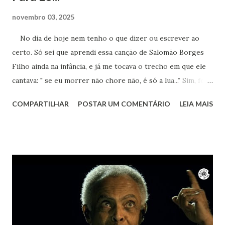
novembro 03, 2025
No dia de hoje nem tenho o que dizer ou escrever ao
certo. Só sei que aprendi essa canção de Salomão Borges
Filho ainda na infância, e já me tocava o trecho em que ele
cantava: " se eu morrer não chore não, é só a lua..." Sim, foi a
lua. Agora sei que te encontro lá toda vez que ouvir sua
COMPARTILHAR
POSTAR UM COMENTÁRIO
LEIA MAIS
obra. Achei este registro de 2023, num dia que essa música
estava na minha cabeça, pedindo para ser cantada. Ao
mesmo tempo um bem-te-vi no muro começou a cantar.
Nem ele resistiu à beleza de "Um girassol da cor do Seu
Cabelo". Vai em paz Lô... Obrigada por tanto.