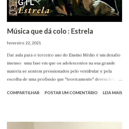
Música que dá colo : Estrela
fevereiro 22, 2021
Dar aula para o terceiro ano do Ensino Médio é um desafio
imenso: uma fase em que os adolescentes na sua grande
maioria se sentem pressionados pelo vestibular e pela
escolha de uma profissão que "teoricamente" devem levar
para o resto da vida. Eu aos dezessete anos só sabia que
COMPARTILHAR
POSTAR UM COMENTÁRIO
LEIA MAIS
gostava muito de música, de livros, de escrever, de falar e
de inglês. Sabia que meu rumo estava na área de humanas
porque matemática nunca foi fácil para mim. Biológicas
tinha só um empecilho: meu pânico ao ver sangue. Meu
rumo estava quase que decidido : iria para o curso de