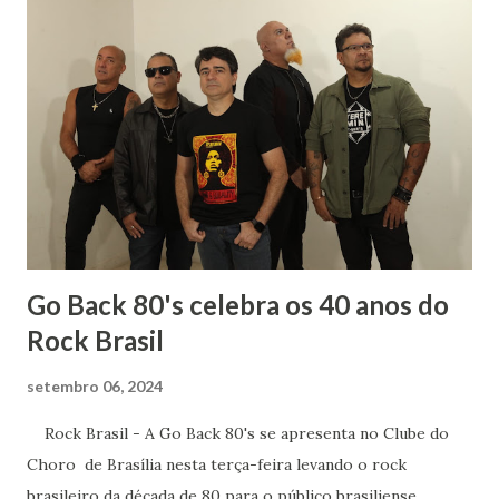
Letras, onde teria minha licenciatura e poderia aprender
mais sobre os autores que já faziam parte de minha vida.
Sempre gostei muito das aulas de História: para entender
literatura é importante saber sobre o contexto histórico
da obra, quais os acontecimentos determinantes na
sociedade da época. Tive ótimos professores de História
no Fundamental, no Médio e na Faculdade mas um do
terceiro ano dividia comigo um amor: a mús...
Go Back 80's celebra os 40 anos do
Rock Brasil
setembro 06, 2024
Rock Brasil - A Go Back 80's se apresenta no Clube do
Choro de Brasília nesta terça-feira levando o rock
brasileiro da década de 80 para o público brasiliense