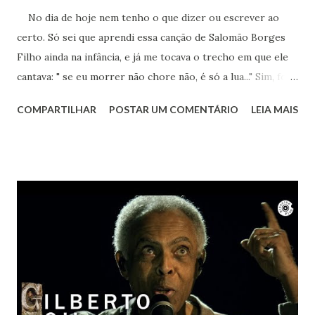
No dia de hoje nem tenho o que dizer ou escrever ao
certo. Só sei que aprendi essa canção de Salomão Borges
Filho ainda na infância, e já me tocava o trecho em que ele
cantava: " se eu morrer não chore não, é só a lua..." Sim, foi a
lua. Agora sei que te encontro lá toda vez que ouvir sua
COMPARTILHAR
POSTAR UM COMENTÁRIO
LEIA MAIS
obra. Achei este registro de 2023, num dia que essa música
estava na minha cabeça, pedindo para ser cantada. Ao
mesmo tempo um bem-te-vi no muro começou a cantar.
Nem ele resistiu à beleza de "Um girassol da cor do Seu
Cabelo". Vai em paz Lô... Obrigada por tanto.