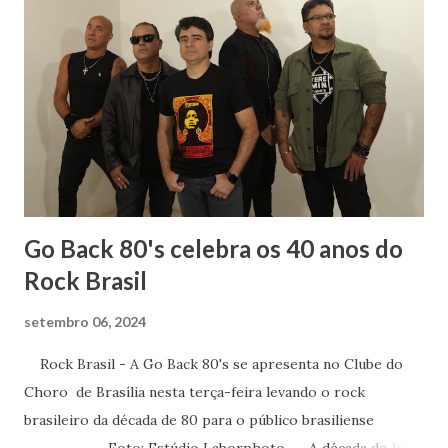
mais sobre os autores que já faziam parte de minha vida.
Sempre gostei muito das aulas de História: para entender
literatura é importante saber sobre o contexto histórico
da obra, quais os acontecimentos determinantes na
sociedade da época. Tive ótimos professores de História
no Fundamental, no Médio e na Faculdade mas um do
terceiro ano dividia comigo um amor: a mús...
Go Back 80's celebra os 40 anos do
Rock Brasil
setembro 06, 2024
Rock Brasil - A Go Back 80's se apresenta no Clube do
Choro de Brasília nesta terça-feira levando o rock
brasileiro da década de 80 para o público brasiliense
Foto: Estúdio Laborphoto A década de 1980