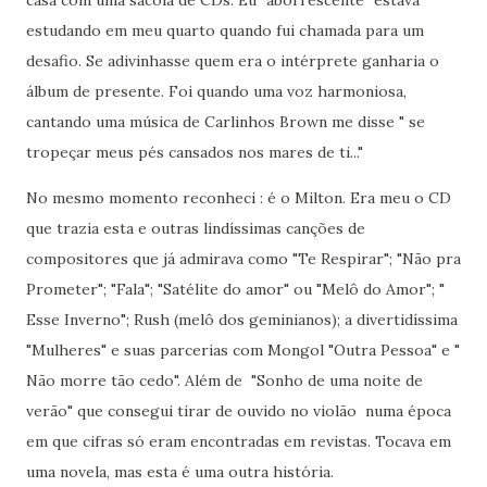
estudando em meu quarto quando fui chamada para um
desafio. Se adivinhasse quem era o intérprete ganharia o
álbum de presente. Foi quando uma voz harmoniosa,
cantando uma música de Carlinhos Brown me disse " se
tropeçar meus pés cansados nos mares de ti..."
No mesmo momento reconheci : é o Milton. Era meu o CD
que trazia esta e outras lindíssimas canções de
compositores que já admirava como "Te Respirar"; "Não pra
Prometer"; "Fala"; "Satélite do amor" ou "Melô do Amor"; "
Esse Inverno"; Rush (melô dos geminianos); a divertidíssima
"Mulheres" e suas parcerias com Mongol "Outra Pessoa" e "
Não morre tão cedo". Além de "Sonho de uma noite de
verão" que consegui tirar de ouvido no violão numa época
em que cifras só eram encontradas em revistas. Tocava em
uma novela, mas esta é uma outra história.