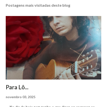
s
Postagens mais visitadas deste blog
t
a
r
u
m
c
o
m
e
n
t
á
r
i
o
Para Lô...
novembro 03, 2025