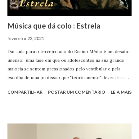
Música que dá colo : Estrela
fevereiro 22, 2021
Dar aula para o terceiro ano do Ensino Médio é um desafio
imenso: uma fase em que os adolescentes na sua grande
maioria se sentem pressionados pelo vestibular e pela
escolha de uma profissão que "teoricamente" devem levar
para o resto da vida. Eu aos dezessete anos só sabia que
COMPARTILHAR
POSTAR UM COMENTÁRIO
LEIA MAIS
gostava muito de música, de livros, de escrever, de falar e
de inglês. Sabia que meu rumo estava na área de humanas
porque matemática nunca foi fácil para mim. Biológicas
tinha só um empecilho: meu pânico ao ver sangue. Meu
rumo estava quase que decidido : iria para o curso de
Letras, onde teria minha licenciatura e poderia aprender