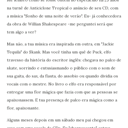
na turnê de Anticiclone Tropical o anúncio de seu CD, com
a música "Sonho de uma noite de verão". Eu- já conhecedora
da obra de Willian Shakespeare -me perguntei será que
tem algo a ver?
Mas não, a tua música era inspirada em outra, em "Jackie
Tequila" do Skank. Mas você tinha um quê de Puck, elfo
travesso da história do escritor inglês: chegava no palco de
skate, sorrindo e entusiasmando o público com o som de
sua gaita, do sax, da flauta, do assobio ou quando dividia os
vocais com o mestre. No livro o elfo era responsável por
entregar uma flor mágica que fazia com que as pessoas se
apaixonassem. E tua presença de palco era mágica como a
flor, apaixonante.
Alguns meses depois em um sábado meu pai chegou em
casa com uma sacola de CDs. Eu "aborrescente" estava