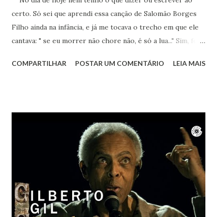
No dia de hoje nem tenho o que dizer ou escrever ao
certo. Só sei que aprendi essa canção de Salomão Borges
Filho ainda na infância, e já me tocava o trecho em que ele
cantava: " se eu morrer não chore não, é só a lua..." Sim, foi a
lua. Agora sei que te encontro lá toda vez que ouvir sua
COMPARTILHAR
POSTAR UM COMENTÁRIO
LEIA MAIS
obra. Achei este registro de 2023, num dia que essa música
estava na minha cabeça, pedindo para ser cantada. Ao
mesmo tempo um bem-te-vi no muro começou a cantar.
Nem ele resistiu à beleza de "Um girassol da cor do Seu
Cabelo". Vai em paz Lô... Obrigada por tanto.