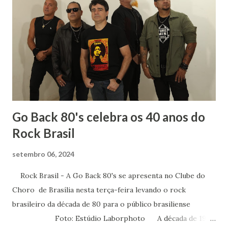
mais sobre os autores que já faziam parte de minha vida.
Sempre gostei muito das aulas de História: para entender
literatura é importante saber sobre o contexto histórico
da obra, quais os acontecimentos determinantes na
sociedade da época. Tive ótimos professores de História
no Fundamental, no Médio e na Faculdade mas um do
terceiro ano dividia comigo um amor: a mús...
Go Back 80's celebra os 40 anos do
Rock Brasil
setembro 06, 2024
Rock Brasil - A Go Back 80's se apresenta no Clube do
Choro de Brasília nesta terça-feira levando o rock
brasileiro da década de 80 para o público brasiliense
Foto: Estúdio Laborphoto A década de 1980