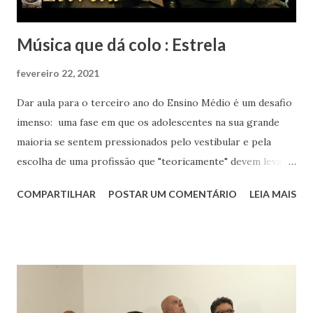
Música que dá colo : Estrela
fevereiro 22, 2021
Dar aula para o terceiro ano do Ensino Médio é um desafio
imenso: uma fase em que os adolescentes na sua grande
maioria se sentem pressionados pelo vestibular e pela
escolha de uma profissão que "teoricamente" devem levar
para o resto da vida. Eu aos dezessete anos só sabia que
COMPARTILHAR
POSTAR UM COMENTÁRIO
LEIA MAIS
gostava muito de música, de livros, de escrever, de falar e
de inglês. Sabia que meu rumo estava na área de humanas
porque matemática nunca foi fácil para mim. Biológicas
tinha só um empecilho: meu pânico ao ver sangue. Meu
rumo estava quase que decidido : iria para o curso de
Letras, onde teria minha licenciatura e poderia aprender