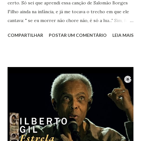
certo. Só sei que aprendi essa canção de Salomão Borges
Filho ainda na infância, e já me tocava o trecho em que ele
cantava: " se eu morrer não chore não, é só a lua..." Sim, foi a
lua. Agora sei que te encontro lá toda vez que ouvir sua
COMPARTILHAR
POSTAR UM COMENTÁRIO
LEIA MAIS
obra. Achei este registro de 2023, num dia que essa música
estava na minha cabeça, pedindo para ser cantada. Ao
mesmo tempo um bem-te-vi no muro começou a cantar.
Nem ele resistiu à beleza de "Um girassol da cor do Seu
Cabelo". Vai em paz Lô... Obrigada por tanto.