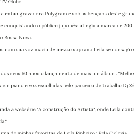
a TV Globo.
a a então gravadora Polygram e sob as bençãos deste gran
ve conquistando o público japonês: atingiu a marca de 200
ão Bossa Nova.
os com sua voz macia de mezzo soprano Leila se consagr
os seus 60 anos o lançamento de mais um álbum : "Melho
s em piano e voz escolhidas pelo parceiro de trabalho Dj Z
nda a websérie "A construção do Artista", onde Leila cont
da."
ma de minhas favoritas de Leila Pinheiro : Pela Ciclovia