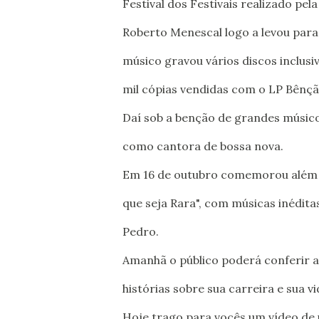
Festival dos Festivais realizado pel
Roberto Menescal logo a levou par
músico gravou vários discos inclusi
mil cópias vendidas com o LP Bênç
Daí sob a benção de grandes músic
como cantora de bossa nova.
Em 16 de outubro comemorou além d
que seja Rara", com músicas inédita
Pedro.
Amanhã o público poderá conferir ai
histórias sobre sua carreira e sua vi
Hoje trago para vocês um vídeo de u