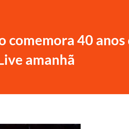
ro comemora 40 anos
 Live amanhã