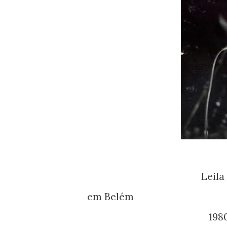
Leila em seu show S
em Belém
1980 - foto d