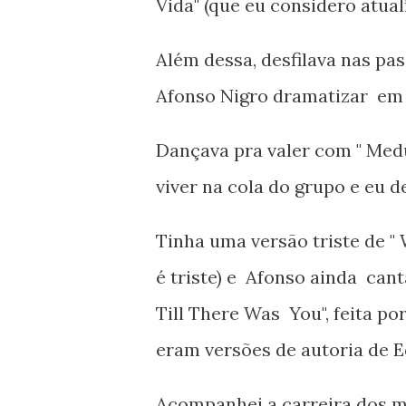
Vida" (que eu considero atua
Além dessa, desfilava nas p
Afonso Nigro dramatizar em 
Dançava pra valer com " Medu
viver na cola do grupo e eu d
Tinha uma versão triste de "
é triste) e Afonso ainda can
Till There Was You", feita p
eram versões de autoria de E
Acompanhei a carreira dos me