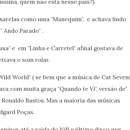
líssima, quem não está nesse país?).
assarelas como uma "Manequim", e achava lindo
" Ando Parado" .
sa" e em "Linha e Carretel" afinal gostava de
eixava o som rolar.
 Wild World" ( se bem que a música de Cat Seven
tava com muita graça "Quando te Vi", versão de"
or Ronaldo Bastos. Mas a maioria das músicas
dgard Poças.
ninos até a saída do Nill e último disco que