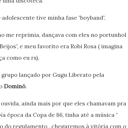
e uma discoteca.
adolescente tive minha fase "boyband".
 me reprimia, dançava com eles no portunhol 
Beijos", e meu favorito era Robi Rosa ( imagina
ça como eu rs).
 grupo lançado por Gugu Liberato pela
do
Dominó
.
a ouvida, ainda mais por que eles chamavam pra
Na época da Copa de 86, tinha até a música "
 do regulamento , chegaremos à vitória com o