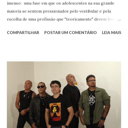
imenso: uma fase em que os adolescentes na sua grande
maioria se sentem pressionados pelo vestibular e pela
escolha de uma profissão que "teoricamente" devem levar
para o resto da vida. Eu aos dezessete anos só sabia que
COMPARTILHAR
POSTAR UM COMENTÁRIO
LEIA MAIS
gostava muito de música, de livros, de escrever, de falar e
de inglês. Sabia que meu rumo estava na área de humanas
porque matemática nunca foi fácil para mim. Biológicas
tinha só um empecilho: meu pânico ao ver sangue. Meu
rumo estava quase que decidido : iria para o curso de
Letras, onde teria minha licenciatura e poderia aprender
mais sobre os autores que já faziam parte de minha vida.
Sempre gostei muito das aulas de História: para entender
literatura é importante saber sobre o contexto histórico
da obra, quais os acontecimentos determinantes na
sociedade da época. Tive ótimos professores de História
no Fundamental, no Médio e na Faculdade mas um do