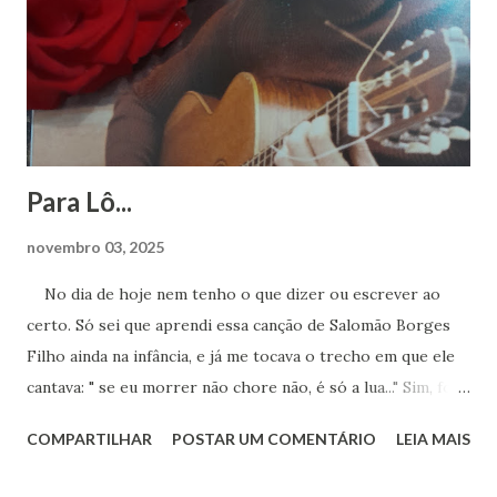
Para Lô...
novembro 03, 2025
No dia de hoje nem tenho o que dizer ou escrever ao
certo. Só sei que aprendi essa canção de Salomão Borges
Filho ainda na infância, e já me tocava o trecho em que ele
cantava: " se eu morrer não chore não, é só a lua..." Sim, foi a
lua. Agora sei que te encontro lá toda vez que ouvir sua
COMPARTILHAR
POSTAR UM COMENTÁRIO
LEIA MAIS
obra. Achei este registro de 2023, num dia que essa música
estava na minha cabeça, pedindo para ser cantada. Ao