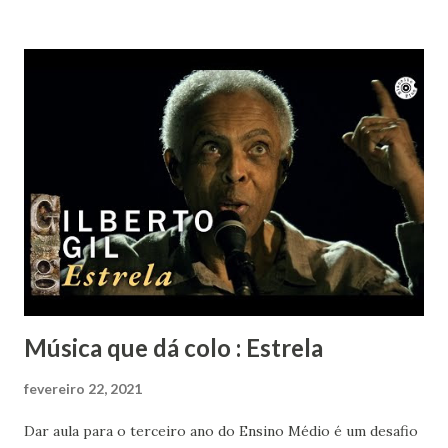
mesmo tempo um bem-te-vi no muro começou a cantar.
Nem ele resistiu à beleza de "Um girassol da cor do Seu
Cabelo". Vai em paz Lô... Obrigada por tanto.
Música que dá colo : Estrela
fevereiro 22, 2021
Dar aula para o terceiro ano do Ensino Médio é um desafio