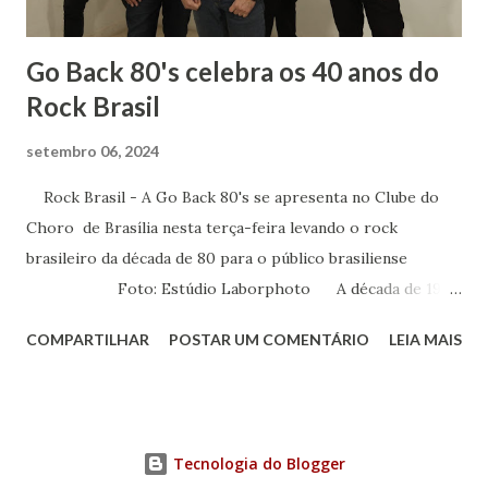
terceiro ano dividia comigo um amor: a mús...
Go Back 80's celebra os 40 anos do
Rock Brasil
setembro 06, 2024
Rock Brasil - A Go Back 80's se apresenta no Clube do
Choro de Brasília nesta terça-feira levando o rock
brasileiro da década de 80 para o público brasiliense
Foto: Estúdio Laborphoto A década de 1980
foi determinante para a música brasileira. Foi neste
COMPARTILHAR
POSTAR UM COMENTÁRIO
LEIA MAIS
período que surgiram as bandas de rock que fizeram
história e firmaram o estilo musical no nosso país. Para
homenagear os 40 anos do rock brasileiro, cinco músicos
se reuniram para levar o bom e velho rock para todos os
Tecnologia do Blogger
cantos. Nessa terça-feira, 10 de setembro, às 20 horas, a