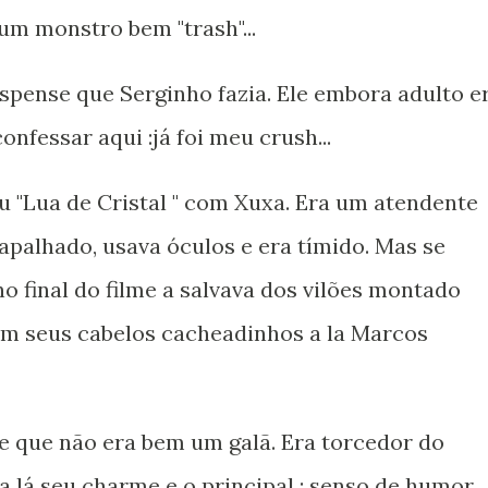
 um monstro bem "trash"...
spense que Serginho fazia. Ele embora adulto e
nfessar aqui :já foi meu crush...
ou "Lua de Cristal " com Xuxa. Era um atendente
apalhado, usava óculos e era tímido. Mas se
o final do filme a salvava dos vilões montado
om seus cabelos cacheadinhos a la Marcos
e que não era bem um galã. Era torcedor do
 lá seu charme e o principal : senso de humor.