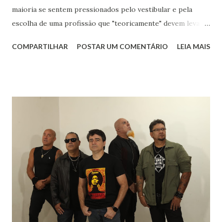
maioria se sentem pressionados pelo vestibular e pela
escolha de uma profissão que "teoricamente" devem levar
para o resto da vida. Eu aos dezessete anos só sabia que
COMPARTILHAR
POSTAR UM COMENTÁRIO
LEIA MAIS
gostava muito de música, de livros, de escrever, de falar e
de inglês. Sabia que meu rumo estava na área de humanas
porque matemática nunca foi fácil para mim. Biológicas
tinha só um empecilho: meu pânico ao ver sangue. Meu
rumo estava quase que decidido : iria para o curso de
Letras, onde teria minha licenciatura e poderia aprender
mais sobre os autores que já faziam parte de minha vida.
Sempre gostei muito das aulas de História: para entender
literatura é importante saber sobre o contexto histórico
da obra, quais os acontecimentos determinantes na
sociedade da época. Tive ótimos professores de História
no Fundamental, no Médio e na Faculdade mas um do
terceiro ano dividia comigo um amor: a mús...