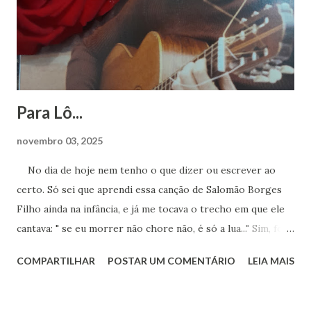
Para Lô...
novembro 03, 2025
No dia de hoje nem tenho o que dizer ou escrever ao
certo. Só sei que aprendi essa canção de Salomão Borges
Filho ainda na infância, e já me tocava o trecho em que ele
cantava: " se eu morrer não chore não, é só a lua..." Sim, foi a
lua. Agora sei que te encontro lá toda vez que ouvir sua
COMPARTILHAR
POSTAR UM COMENTÁRIO
LEIA MAIS
obra. Achei este registro de 2023, num dia que essa música
estava na minha cabeça, pedindo para ser cantada. Ao
mesmo tempo um bem-te-vi no muro começou a cantar.