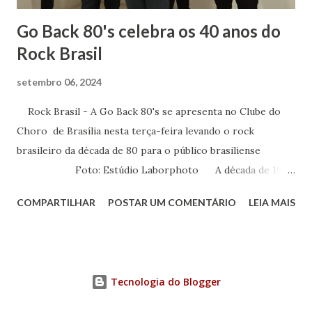
Go Back 80's celebra os 40 anos do
Rock Brasil
setembro 06, 2024
Rock Brasil - A Go Back 80's se apresenta no Clube do
Choro de Brasília nesta terça-feira levando o rock
brasileiro da década de 80 para o público brasiliense
Foto: Estúdio Laborphoto A década de 1980
foi determinante para a música brasileira. Foi neste
COMPARTILHAR
POSTAR UM COMENTÁRIO
LEIA MAIS
período que surgiram as bandas de rock que fizeram
história e firmaram o estilo musical no nosso país. Para
homenagear os 40 anos do rock brasileiro, cinco músicos
se reuniram para levar o bom e velho rock para todos os
Tecnologia do Blogger
cantos. Nessa terça-feira, 10 de setembro, às 20 horas, a
Go Back 80's se apresenta no Clube do Choro de Brasília