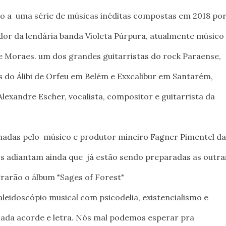
cio a uma série de músicas inéditas compostas em 2018 po
or da lendária banda Violeta Púrpura, atualmente músico
 Moraes. um dos grandes guitarristas do rock Paraense,
 do Álibi de Orfeu em Belém e Exxcalibur em Santarém,
lexandre Escher, vocalista, compositor e guitarrista da
nadas pelo músico e produtor mineiro Fagner Pimentel da
s adiantam ainda que já estão sendo preparadas as outra
grarão o álbum "Sages of Forest"
aleidoscópio musical com psicodelia, existencialismo e
ada acorde e letra.
Nós mal podemos esperar pra