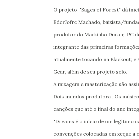
O projeto "Sages of Forest" dá iní
EderJofre Machado, baixista/fundad
produtor do Markinho Duran; PC de
integrante das primeiras formações
atualmente tocando na Blackout; e A
Gear, além de seu projeto solo.
A mixagem e masterização são assi
Dois mundos produtora . Os músico
canções que até o final do ano inte
"Dreams é o início de um legítimo c
convenções colocadas em xeque a c