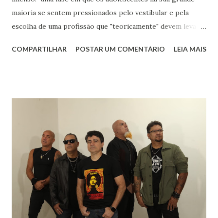
maioria se sentem pressionados pelo vestibular e pela
escolha de uma profissão que "teoricamente" devem levar
para o resto da vida. Eu aos dezessete anos só sabia que
COMPARTILHAR
POSTAR UM COMENTÁRIO
LEIA MAIS
gostava muito de música, de livros, de escrever, de falar e
de inglês. Sabia que meu rumo estava na área de humanas
porque matemática nunca foi fácil para mim. Biológicas
tinha só um empecilho: meu pânico ao ver sangue. Meu
rumo estava quase que decidido : iria para o curso de
Letras, onde teria minha licenciatura e poderia aprender
mais sobre os autores que já faziam parte de minha vida.
Sempre gostei muito das aulas de História: para entender
literatura é importante saber sobre o contexto histórico
da obra, quais os acontecimentos determinantes na
sociedade da época. Tive ótimos professores de História
no Fundamental, no Médio e na Faculdade mas um do
terceiro ano dividia comigo um amor: a mús...