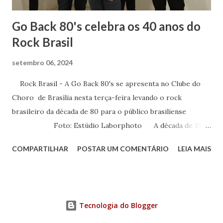
Go Back 80's celebra os 40 anos do
Rock Brasil
setembro 06, 2024
Rock Brasil - A Go Back 80's se apresenta no Clube do
Choro de Brasília nesta terça-feira levando o rock
brasileiro da década de 80 para o público brasiliense
Foto: Estúdio Laborphoto A década de 1980
foi determinante para a música brasileira. Foi neste
COMPARTILHAR
POSTAR UM COMENTÁRIO
LEIA MAIS
período que surgiram as bandas de rock que fizeram
história e firmaram o estilo musical no nosso país. Para
homenagear os 40 anos do rock brasileiro, cinco músicos
se reuniram para levar o bom e velho rock para todos os
Tecnologia do Blogger
cantos. Nessa terça-feira, 10 de setembro, às 20 horas, a
Go Back 80's se apresenta no Clube do Choro de Brasília