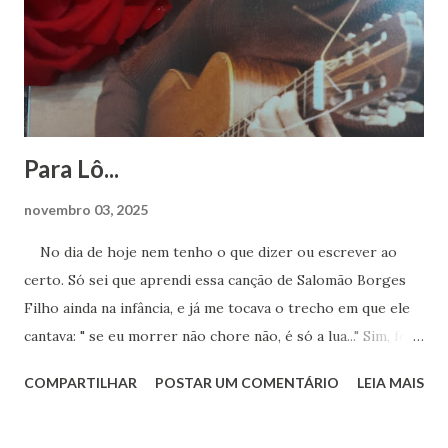
Para Lô...
novembro 03, 2025
No dia de hoje nem tenho o que dizer ou escrever ao
certo. Só sei que aprendi essa canção de Salomão Borges
Filho ainda na infância, e já me tocava o trecho em que ele
cantava: " se eu morrer não chore não, é só a lua..." Sim, foi a
lua. Agora sei que te encontro lá toda vez que ouvir sua
COMPARTILHAR
POSTAR UM COMENTÁRIO
LEIA MAIS
obra. Achei este registro de 2023, num dia que essa música
estava na minha cabeça, pedindo para ser cantada. Ao