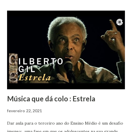
mesmo tempo um bem-te-vi no muro começou a cantar.
Nem ele resistiu à beleza de "Um girassol da cor do Seu
Cabelo". Vai em paz Lô... Obrigada por tanto.
Música que dá colo : Estrela
fevereiro 22, 2021
Dar aula para o terceiro ano do Ensino Médio é um desafio
imenso: uma fase em que os adolescentes na sua grande